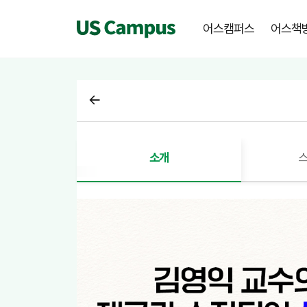
어스캠퍼스
어스책
소개
스