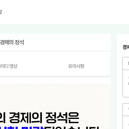
방
경제의 정석
경
터디 영상
유의사항