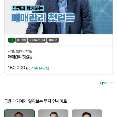
US
매매원칙
포트폴리오관리
매매기준
서재형 담쌤과 시작하는
매매관리 첫걸음
180,000
원
(3개월 / 월6만원)
더보기
금융 대가에게 알아보는 투자 인사이트