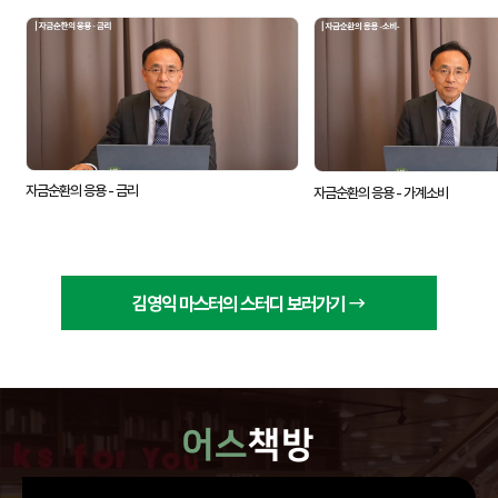
V
i
d
e
자금순환의 응용 - 금리
자금순환의 응용 - 가계소비
o
김영익 마스터의 스터디 보러가기
어스
책방