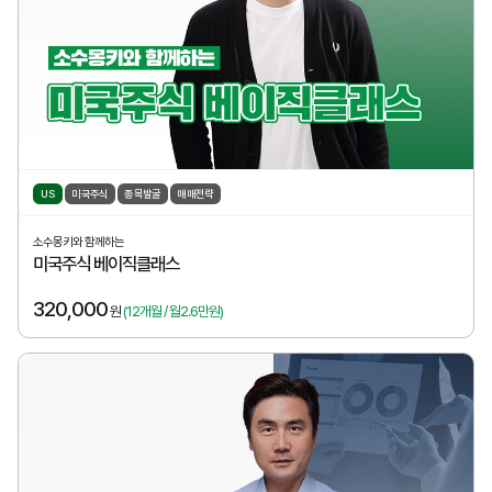
US
미국주식
종목발굴
매매전략
소수몽키와 함께하는
미국주식 베이직클래스
320,000
원
(12개월 / 월2.6만원)