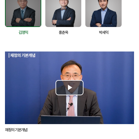
김영익
홍춘욱
박세익
P
l
a
재정의 기본개념
y