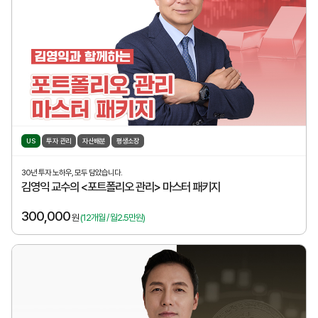
US
투자 관리
자산배분
평생소장
30년 투자 노하우, 모두 담았습니다.
김영익 교수의 <포트폴리오 관리> 마스터 패키지
300,000
원
(12개월 / 월2.5만원)