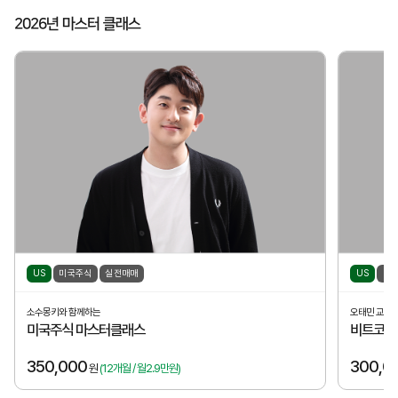
2026년 마스터 클래스
US
미국주식
실전매매
US
비
소수몽키와 함께하는
오태민 교수
미국주식 마스터클래스
비트코인
350,000
300,0
원
(12개월 / 월2.9만원)