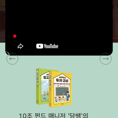
10조 펀드 매니저 '담쌤'의