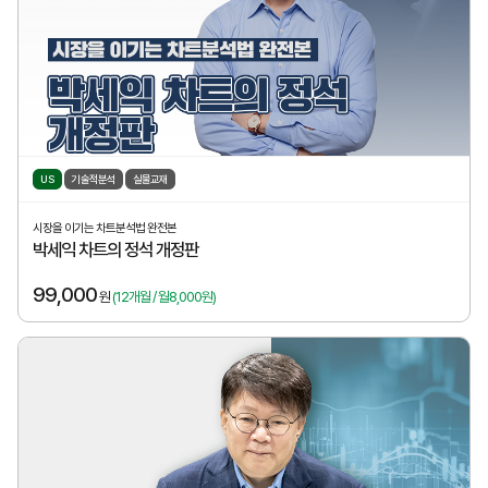
US
기술적분석
실물교재
시장을 이기는 차트분석법 완전본
박세익 차트의 정석 개정판
99,000
원
(12개월 / 월8,000원)