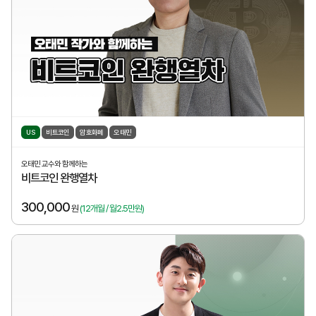
US
비트코인
암호화폐
오태민
오태민 교수와 함께하는
비트코인 완행열차
300,000
원
(12개월 / 월2.5만원)