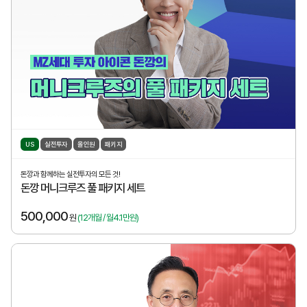
US
실전투자
올인원
패키지
돈깡과 함께하는 실전투자의 모든 것!
돈깡 머니크루즈 풀 패키지 세트
500,000
원
(12개월 / 월4.1만원)