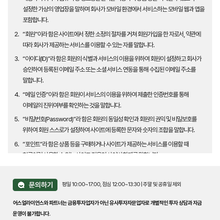
설정한 가상의 영업장을 말하며 회사가 모바일 환경에서 서비스하는 모바일 웹과 앱을
포함합니다.
2.
“회원”이라 함은 사이트에서 정한 소정의 절차를 거쳐 회원가입을 한 자로서, 약관에
따라 회사가 제공하는 서비스를 이용할 수 있는 자를 말합니다.
3.
“아이디(ID)”라 함은 회원의 식별과 서비스의 이용을 위하여 회원이 설정하고 회사가
승인하여 등록된 이메일 주소 또는 소셜 서비스 연동을 통해 수집된 이메일 주소를
말합니다.
4.
“메일 인증”이라 함은 회원이 서비스의 이용을 위하여 제출한 인증번호를 통해
이메일의 진위여부를 확인하는 것을 말합니다.
5.
“비밀번호(Password)”라 함은 회원의 동일성 확인과 회원의 권익 및 비밀보호를
위하여 회원 스스로가 설정하여 사이트에 등록한 문자와 숫자의 조합을 말합니다.
6.
“포인트”라 함은 상품 등을 구매하거나 사이트가 제공하는 서비스를 이용할 때
현금처럼 사용할 수 있는 사이트 전용의 사이버 화폐를 말합니다.
7.
“쿠폰”이라 함은 상품 등을 구매하거나 사이트가 제공하는 서비스를 이용할 때 표시된
금액 또는 비율만큼 할인을 받을 수 있는 쿠폰을 말합니다.
평일 10:00~17:00, 점심 12:00~13:30
|
주말 및 공휴일 제외
8.
“서비스”라 함은 회원에게 제공되는 다음 각 호의 서비스를 말합니다.
어스얼라이언스와 파트너는 금융투자업자가 아닌 유사투자자문업자로 개별적인 투자 상담과 자금
가. 웹사이트를 기반으로 접속하는 유무선 단말기(PC 및 휴대형 단말기를 포함한 각종
운영이 불가합니다.
유무선 장치를 포함)를 포함하여 불특정다수를 대상으로 한 커뮤니티(카카오톡,