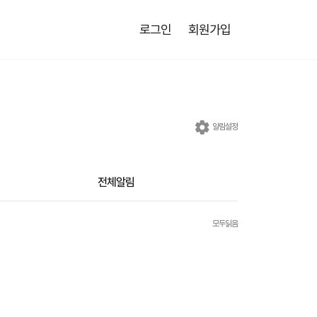
로그인
회원가입
알림설정
전체알림
모두읽음